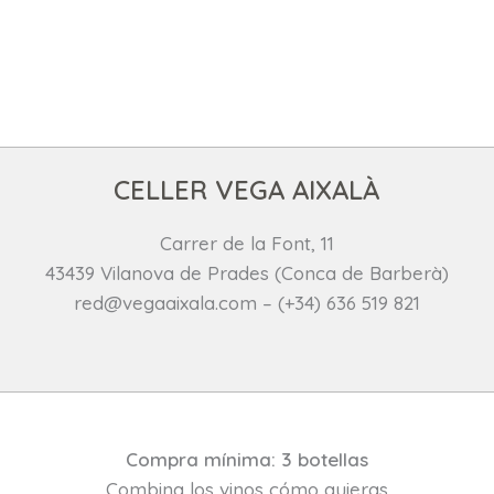
CELLER VEGA AIXALÀ
Carrer de la Font, 11
43439 Vilanova de Prades (Conca de Barberà)
red@vegaaixala.com – (+34) 636 519 821
Compra mínima: 3 botellas
Combina los vinos cómo quieras