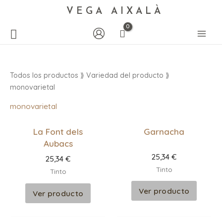
VEGA AIXALÀ
Todos los productos
⟫ Variedad del producto ⟫
monovarietal
monovarietal
La Font dels
Garnacha
Aubacs
25,34
€
25,34
€
Tinto
Tinto
Ver producto
Ver producto