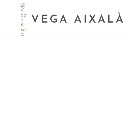
VEGA AIXALÀ
¿Tienes preguntas sobre nuestros vinos?
Contáctanos y te contestaremos lo a