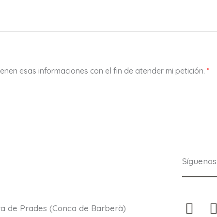
i
g
o
p
o
s
t
nen esas informaciones con el fin de atender mi petición.
a
*
l
*
Síguenos
F
I
nova de Prades (Conca de Barberà)