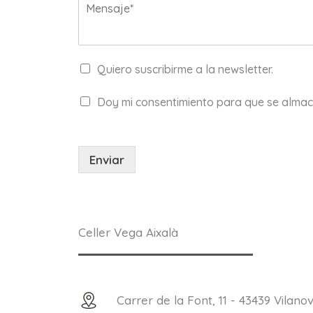
M
d
n
e
a
o
n
d
*
s
*
a
N
Quiero suscribirme a la newsletter.
j
e
e
w
A
*
Doy mi consentimiento para que se almace
s
c
l
u
e
e
t
r
Enviar
t
d
e
o
r
R
G
P
Celler Vega Aixalà
D
*
Carrer de la Font, 11 - 43439 Vila