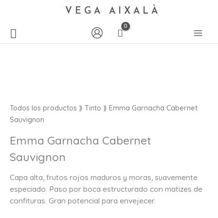
VEGA AIXALÀ
Emma
Garnacha
Cabernet
Sauvignon
Todos los productos
⟫
Tinto
⟫ Emma Garnacha Cabernet
cantidad
Sauvignon
Emma Garnacha Cabernet
Sauvignon
Capa alta, frutos rojos maduros y moras, suavemente
especiado. Paso por boca estructurado con matizes de
confituras. Gran potencial para envejecer.