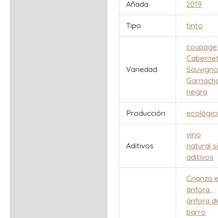
Características
Añada
2019
Valoraciones (0)
Tipo
tinto
coupage
Caberne
Variedad
Sauvign
Garnach
negra
Producción
ecológic
vino
Aditivos
natural s
aditivos
Crianza 
ánfora
,
·
ánfora d
barro