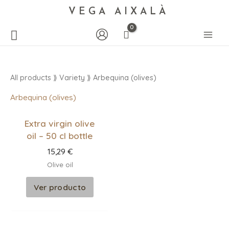
VEGA AIXALÀ
All products
⟫ Variety ⟫ Arbequina (olives)
Arbequina (olives)
Extra virgin olive
oil – 50 cl bottle
15,29
€
Olive oil
Ver producto