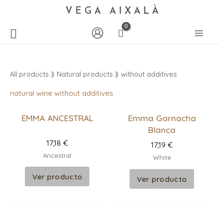
VEGA AIXALÀ
All products
⟫ Natural products ⟫ without additives
natural wine without additives
EMMA ANCESTRAL
Emma Garnacha
Blanca
17,18
€
17,19
€
Ancestral
White
Ver producto
Ver producto