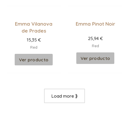
Emma Vilanova
Emma Pinot Noir
de Prades
25,94
€
15,35
€
Red
Red
Ver producto
Ver producto
Load more ⟫