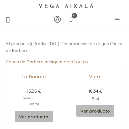
VEGA AIXALÀ
All products
⟫ Product DO ⟫ Denominación de origen Conca
de Barberà
Conca de Barberà designation of origin
La Bauma
Viern
15,35
€
18,34
€
Red
Valorado
White
con
Ver producto
5.00
de 5
Ver producto