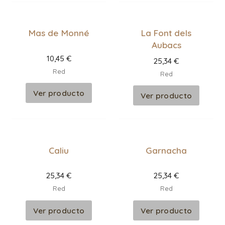
Mas de Monné
La Font dels
Aubacs
10,45
€
25,34
€
Red
Red
Ver producto
Ver producto
Caliu
Garnacha
25,34
€
25,34
€
Red
Red
Ver producto
Ver producto