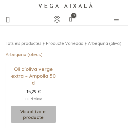
VEGA AIXALÀ
Tots els productes
⟫ Producte Variedad ⟫ Arbequina (oliva)
Arbequina (olivas)
Oli d'oliva verge
extra – Ampolla 50
cl
15,29
€
Oli d'oliva
Visualitza el
producte