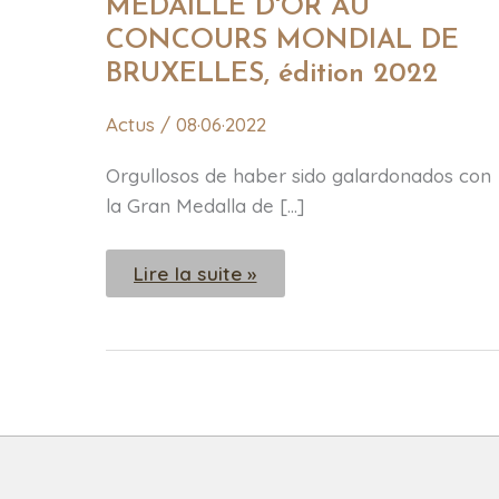
AU
MÉDAILLE D'OR AU
CONCOURS
MONDIAL
CONCOURS MONDIAL DE
DE
BRUXELLES, édition 2022
BRUXELLES,
édition
2022
Actus
/
08·06·2022
Orgullosos de haber sido galardonados con
la Gran Medalla de […]
Lire la suite »