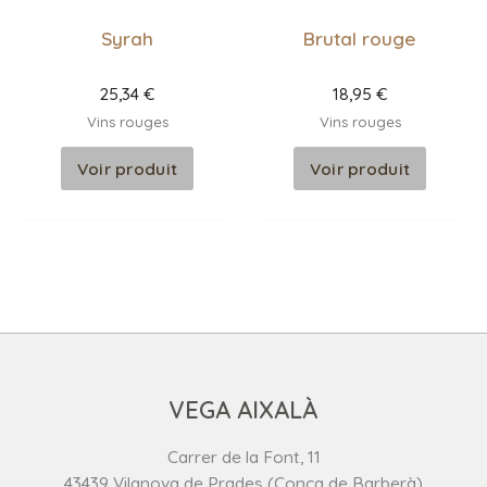
Syrah
Brutal rouge
25,34
€
18,95
€
Vins rouges
Vins rouges
Voir produit
Voir produit
VEGA AIXALÀ
Carrer de la Font, 11
43439 Vilanova de Prades (Conca de Barberà)