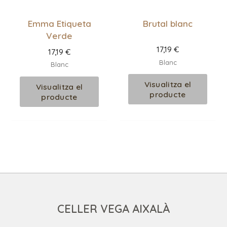
Emma Etiqueta
Brutal blanc
Verde
17,19
€
17,19
€
Blanc
Blanc
Visualitza el
Visualitza el
producte
producte
CELLER VEGA AIXALÀ