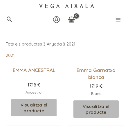
VEGA AIXALÀ
Tots els productes
⟫ Anyada ⟫ 2021
2021
EMMA ANCESTRAL
Emma Garnatxa
blanca
17,18
€
17,19
€
Ancestral
Blanc
Visualitza el
Visualitza el
producte
producte